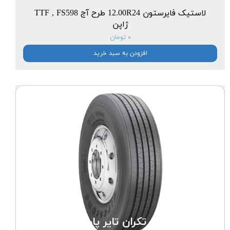
لاستیک فایرستون 12.00R24 طرح آج TTF , FS598
ژاپن
۰ تومان
افزودن به سبد خرید
شرکت تکران تایر پارس :