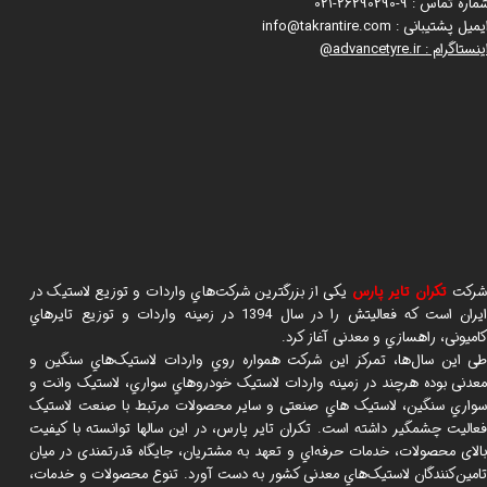
ماره تماس : 9-26290290-021
یمیل پشتیبانی : info@takrantire.com
ینستاگرام : advancetyre.ir@
رکت
تکران تایر پارس
یکی از بزرگترین شرکت‌هاي واردات و توزیع لاستیک در
ایران است که فعالیتش را در سال 1394 در زمینه واردات و توزیع تایرهاي
امیونی، راهسازي و معدنی آغاز کرد.
ی این سال‌ها، تمرکز این شرکت همواره روي واردات لاستیک‌هاي سنگین و
عدنی بوده هرچند در زمینه واردات لاستیک خودروهاي سواري، لاستیک وانت و
واري سنگین، لاستیک هاي صنعتی و سایر محصولات مرتبط با صنعت لاستیک
عالیت چشمگیر داشته است. تکران تایر پارس، در این سالها توانسته با کیفیت
الای محصولات، خدمات حرفه‌اي و تعهد به مشتریان، جایگاه قدرتمندی در میان
امین‌کنندگان لاستیک‌هاي معدنی کشور به دست آورد. تنوع محصولات و خدمات،