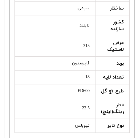
ساختار
سیمی
کشور
تایلند
سازنده
عرض
315
لاستیک
برند
فایرستون
تعداد لایه
18
طرح آج گل
FD600
قطر
22.5
رینگ(اینچ)
نوع تایر
تیوبلس