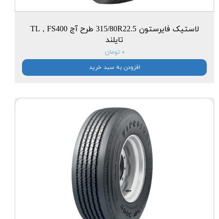
لاستیک فایرستون 315/80R22.5 طرح آج TL , FS400
تایلند
۰ تومان
افزودن به سبد خرید