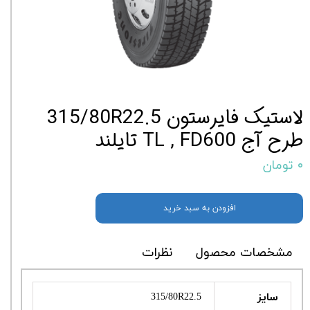
لاستیک فایرستون 315/80R22.5
طرح آج TL , FD600 تایلند
۰ تومان
افزودن به سبد خرید
مشخصات محصول
نظرات
سایز
315/80R22.5