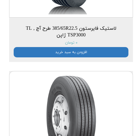
لاستیک فایرستون 385/65R22.5 طرح آج TL ,
TSP3000 ژاپن
۰ تومان
افزودن به سبد خرید