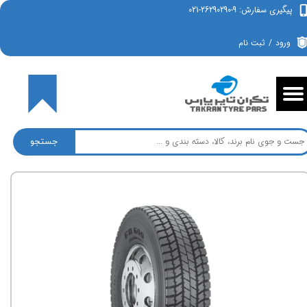
پیگیری سفارش: 9-26290290-021
حساب کاربری من
ورود
/
ثبت نام
تغییر گذر واژه
سفارشات
۰
خروج از حساب کاربری
جستجو