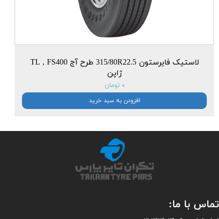
لاستیک فایرستون 315/80R22.5 طرح آج TL , FS400
ژاپن
۰ تومان
افزودن به سبد خرید
ماس با ما: